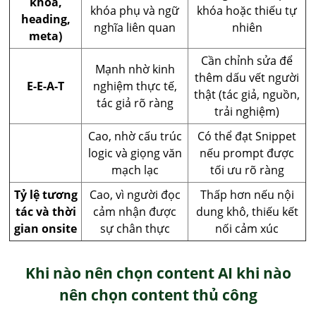
khóa,
khóa phụ và ngữ
khóa hoặc thiếu tự
heading,
nghĩa liên quan
nhiên
meta)
Cần chỉnh sửa để
Mạnh nhờ kinh
thêm dấu vết người
E-E-A-T
nghiệm thực tế,
thật (tác giả, nguồn,
tác giả rõ ràng
trải nghiệm)
Cao, nhờ cấu trúc
Có thể đạt Snippet
logic và giọng văn
nếu prompt được
mạch lạc
tối ưu rõ ràng
Tỷ lệ tương
Cao, vì người đọc
Thấp hơn nếu nội
tác và thời
cảm nhận được
dung khô, thiếu kết
gian onsite
sự chân thực
nối cảm xúc
Khi nào nên chọn content AI khi nào
nên chọn content thủ công