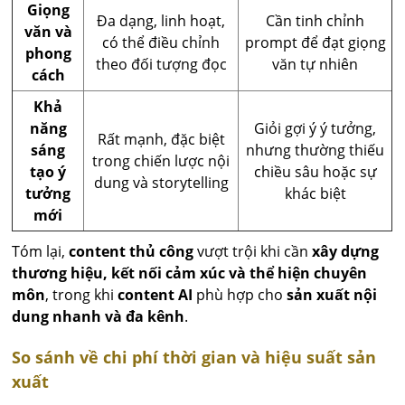
Giọng
Đa dạng, linh hoạt,
Cần tinh chỉnh
văn và
có thể điều chỉnh
prompt để đạt giọng
phong
theo đối tượng đọc
văn tự nhiên
cách
Khả
năng
Giỏi gợi ý ý tưởng,
Rất mạnh, đặc biệt
sáng
nhưng thường thiếu
trong chiến lược nội
tạo ý
chiều sâu hoặc sự
dung và storytelling
tưởng
khác biệt
mới
Tóm lại,
content thủ công
vượt trội khi cần
xây dựng
thương hiệu, kết nối cảm xúc và thể hiện chuyên
môn
, trong khi
content AI
phù hợp cho
sản xuất nội
dung nhanh và đa kênh
.
So sánh về chi phí thời gian và hiệu suất sản
xuất