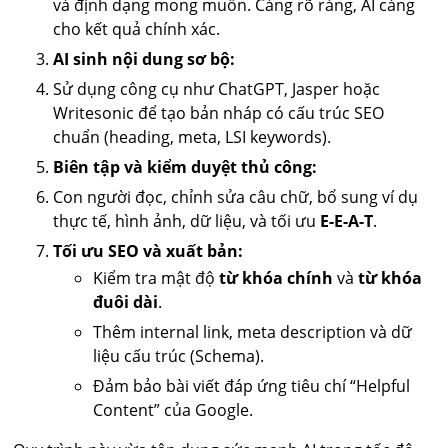
và định dạng mong muốn. Càng rõ ràng, AI càng
cho kết quả chính xác.
AI sinh nội dung sơ bộ:
Sử dụng công cụ như ChatGPT, Jasper hoặc
Writesonic để tạo bản nháp có cấu trúc SEO
chuẩn (heading, meta, LSI keywords).
Biên tập và kiểm duyệt thủ công:
Con người đọc, chỉnh sửa câu chữ, bổ sung ví dụ
thực tế, hình ảnh, dữ liệu, và tối ưu
E-E-A-T
.
Tối ưu SEO và xuất bản:
Kiểm tra mật độ
từ khóa chính
và
từ khóa
đuôi dài
.
Thêm internal link, meta description và dữ
liệu cấu trúc (Schema).
Đảm bảo bài viết đáp ứng tiêu chí “Helpful
Content” của Google.