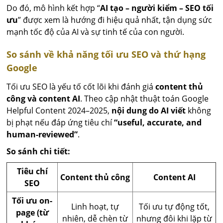
Do đó, mô hình kết hợp “
AI tạo – người kiểm – SEO tối
ưu
” được xem là hướng đi hiệu quả nhất, tận dụng sức
mạnh tốc độ của AI và sự tinh tế của con người.
So sánh về khả năng tối ưu SEO và thứ hạng
Google
Tối ưu SEO là yếu tố cốt lõi khi đánh giá
content thủ
công và content AI
. Theo cập nhật thuật toán Google
Helpful Content 2024–2025,
nội dung do AI viết
không
bị phạt nếu đáp ứng tiêu chí
“useful, accurate, and
human-reviewed”
.
So sánh chi tiết:
Tiêu chí
Content thủ công
Content AI
SEO
Tối ưu on-
Linh hoạt, tự
Tối ưu tự động tốt,
page (từ
nhiên, dễ chèn từ
nhưng đôi khi lặp từ