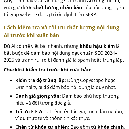
Quy trình này vừa tận dụng sức mạnh AI trong tốc độ,
vừa giữ được
chất lượng nhân bản
của nội dung – yếu
tố giúp website đạt vị trí ổn định trên SERP.
Cách kiểm tra và tối ưu chất lượng nội dung
AI trước khi xuất bản
Dù AI có thể viết bài nhanh, nhưng
khâu hậu kiểm
là
bắt buộc để đảm bảo nội dung đạt chuẩn SEO 2024–
2025 và tránh rủi ro bị đánh giá là spam hoặc trùng lặp.
Checklist kiểm tra trước khi xuất bản:
Kiểm tra độ trùng lặp:
Dùng Copyscape hoặc
Originality.ai để đảm bảo nội dung là duy nhất.
Đánh giá giọng văn:
Đảm bảo phù hợp thương
hiệu và đối tượng độc giả.
Tối ưu E-E-A-T:
Thêm tên tác giả, trích dẫn nguồn,
ví dụ thực tế và thông tin xác thực.
Chèn từ khóa tự nhiên:
Bao gồm
từ khóa chính
,