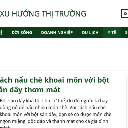
 XU HƯỚNG THỊ TRƯỜNG
Ệ
ĐỜI SỐNG
DOANH NGHIỆP
DU LỊCH
Y TẾ
S
ách nấu chè khoai môn với bột
ắn dây thơm mát
Bột sắn dây khá tốt cho cơ thể, do đó người ta hay
dùng nó để nấu nhiều món chè. Với cách nấu chè
khoai môn với bột sắn dây, bạn sẽ có được món chè
ngon miệng, độc đáo và thanh mát cho cả gia đình