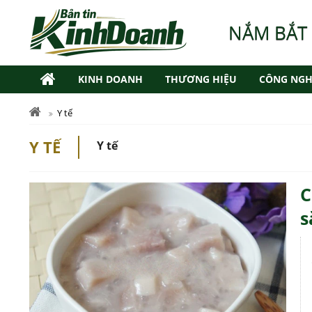
NẮM BẮT
KINH DOANH
THƯƠNG HIỆU
CÔNG NGH
Y tế
Y TẾ
Y tế
C
s