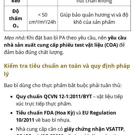
kéo
hút chân không
Độ
< 50
Giúp bảo quản hương vị và độ
thấm
cm³/m²/24h
khô của sản phẩm
O₂
Mẹo nhỏ:
Khi đặt bao bì PA theo yêu cầu, nên
yêu cầu
nhà sản xuất cung cấp phiếu test vật liệu (COA)
để
đảm bảo đúng chất lượng.
Kiểm tra tiêu chuẩn an toàn và quy định pháp
lý
Bao bì dùng cho thực phẩm bắt buộc phải tuân thủ:
Quy chuẩn QCVN 12-1:2011/BYT
– vật liệu tiếp
xúc trực tiếp thực phẩm.
Tiêu chuẩn FDA (Hoa Kỳ)
và
EU Regulation
10/2011
về bao bì nhựa.
Nhà cung cấp cần có
giấy chứng nhận VSATTP
,