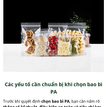
Các yếu tố cần chuẩn bị khi chọn bao bì
PA
Trước khi quyết định
chọn bao bì PA
, bạn cần nắm rõ