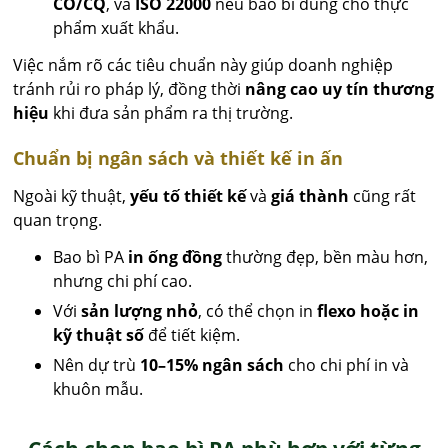
CO/CQ
, và
ISO 22000
nếu bao bì dùng cho thực
phẩm xuất khẩu.
Việc nắm rõ các tiêu chuẩn này giúp doanh nghiệp
tránh rủi ro pháp lý, đồng thời
nâng cao uy tín thương
hiệu
khi đưa sản phẩm ra thị trường.
Chuẩn bị ngân sách và thiết kế in ấn
Ngoài kỹ thuật,
yếu tố thiết kế
và
giá thành
cũng rất
quan trọng.
Bao bì PA
in ống đồng
thường đẹp, bền màu hơn,
nhưng chi phí cao.
Với
sản lượng nhỏ
, có thể chọn in
flexo hoặc in
kỹ thuật số
để tiết kiệm.
Nên dự trù
10–15% ngân sách
cho chi phí in và
khuôn mẫu.