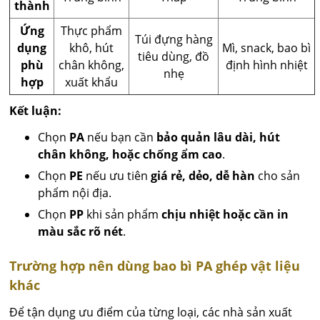
thành
Ứng
Thực phẩm
Túi đựng hàng
dụng
khô, hút
Mì, snack, bao bì
tiêu dùng, đồ
phù
chân không,
định hình nhiệt
nhẹ
hợp
xuất khẩu
Kết luận:
Chọn
PA
nếu bạn cần
bảo quản lâu dài, hút
chân không, hoặc chống ẩm cao
.
Chọn
PE
nếu ưu tiên
giá rẻ, dẻo, dễ hàn
cho sản
phẩm nội địa.
Chọn
PP
khi sản phẩm
chịu nhiệt hoặc cần in
màu sắc rõ nét
.
Trường hợp nên dùng bao bì PA ghép vật liệu
khác
Để tận dụng ưu điểm của từng loại, các nhà sản xuất