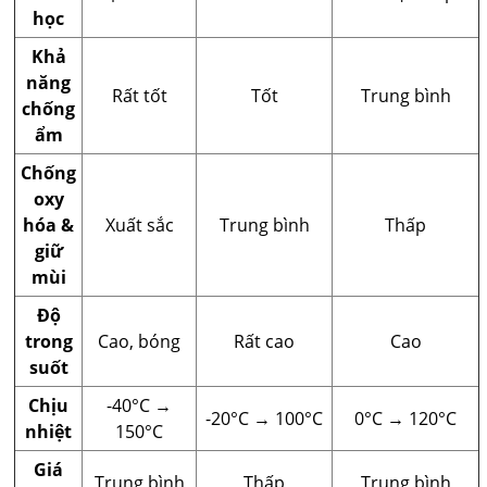
học
Khả
năng
Rất tốt
Tốt
Trung bình
chống
ẩm
Chống
oxy
hóa &
Xuất sắc
Trung bình
Thấp
giữ
mùi
Độ
trong
Cao, bóng
Rất cao
Cao
suốt
Chịu
-40°C →
-20°C → 100°C
0°C → 120°C
nhiệt
150°C
Giá
Trung bình
Thấp
Trung bình