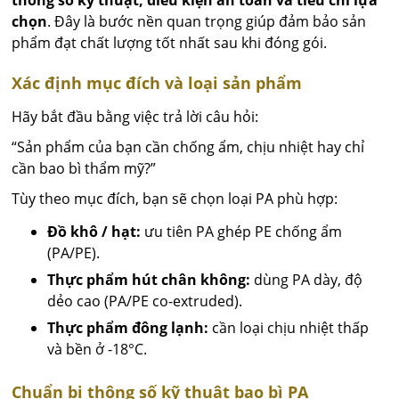
thông số kỹ thuật, điều kiện an toàn và tiêu chí lựa
chọn
. Đây là bước nền quan trọng giúp đảm bảo sản
phẩm đạt chất lượng tốt nhất sau khi đóng gói.
Xác định mục đích và loại sản phẩm
Hãy bắt đầu bằng việc trả lời câu hỏi:
“Sản phẩm của bạn cần chống ẩm, chịu nhiệt hay chỉ
cần bao bì thẩm mỹ?”
Tùy theo mục đích, bạn sẽ chọn loại PA phù hợp:
Đồ khô / hạt:
ưu tiên PA ghép PE chống ẩm
(PA/PE).
Thực phẩm hút chân không:
dùng PA dày, độ
dẻo cao (PA/PE co-extruded).
Thực phẩm đông lạnh:
cần loại chịu nhiệt thấp
và bền ở -18°C.
Chuẩn bị thông số kỹ thuật bao bì PA