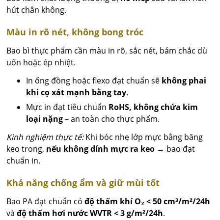
hút chân không.
Màu in rõ nét, không bong tróc
Bao bì thực phẩm cần màu in rõ, sắc nét, bám chắc dù
uốn hoặc ép nhiệt.
In ống đồng hoặc flexo đạt chuẩn sẽ
không phai
khi cọ xát mạnh bằng tay
.
Mực in đạt tiêu chuẩn
RoHS, không chứa kim
loại nặng
– an toàn cho thực phẩm.
Kinh nghiệm thực tế:
Khi bóc nhẹ lớp mực bằng băng
keo trong,
nếu không dính mực ra keo
→ bao đạt
chuẩn in.
Khả năng chống ẩm và giữ mùi tốt
Bao PA đạt chuẩn có
độ thấm khí O₂ < 50 cm³/m²/24h
và
độ thấm hơi nước WVTR < 3 g/m²/24h
.