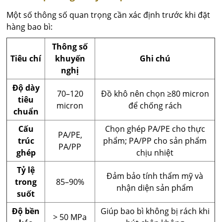
Một số thông số quan trọng cần xác định trước khi đặt
hàng bao bì:
Thông số
Tiêu chí
khuyến
Ghi chú
nghị
Độ dày
70–120
Đồ khô nên chọn ≥80 micron
tiêu
micron
để chống rách
chuẩn
Cấu
Chọn ghép PA/PE cho thực
PA/PE,
trúc
phẩm; PA/PP cho sản phẩm
PA/PP
ghép
chịu nhiệt
Tỷ lệ
Đảm bảo tính thẩm mỹ và
trong
85–90%
nhận diện sản phẩm
suốt
Độ bền
Giúp bao bì không bị rách khi
> 50 MPa