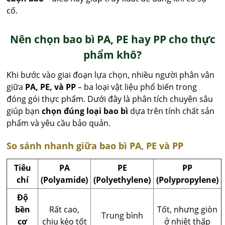
cố.
Nên chọn bao bì PA, PE hay PP cho thực
phẩm khô?
Khi bước vào giai đoạn lựa chọn, nhiều người phân vân
giữa
PA, PE, và PP
– ba loại vật liệu phổ biến trong
đóng gói thực phẩm. Dưới đây là phân tích chuyên sâu
giúp bạn
chọn đúng loại bao bì
dựa trên tính chất sản
phẩm và yêu cầu bảo quản.
So sánh nhanh giữa bao bì PA, PE và PP
Tiêu
PA
PE
PP
chí
(Polyamide)
(Polyethylene)
(Polypropylene)
Độ
bền
Rất cao,
Tốt, nhưng giòn
Trung bình
cơ
chịu kéo tốt
ở nhiệt thấp