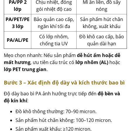
PA/PP 2
Chịu nhiệt, đóng
Mì ăn liền, đồ sấy
lớp
gói nhiệt độ cao
nóng
PA/PET/PE
Bảo quản cao cấp,
Sản phẩm hút chân
3 lớp
ngăn khí tối đa
không, xuất khẩu
Có lớp nhôm,
Đồ khô cao cấp, bảo
PA/AL/PE
chống tia UV
quản dài hạn
Mẹo chọn nhanh: Nếu sản phẩm
dễ hút ẩm hoặc dễ
mất hương
, ưu tiên cấu trúc có
lớp nhôm (AL)
hoặc
lớp PET trung gian
.
Bước 3 – Xác định độ dày và kích thước bao bì
Độ dày bao bì PA ảnh hưởng trực tiếp đến
độ bền và
độ kín khí
:
Đồ khô thông thường: 70–90 micron.
Sản phẩm hút chân không: 100–120 micron.
Sản phẩm xuất khẩu: ≥120 micron.