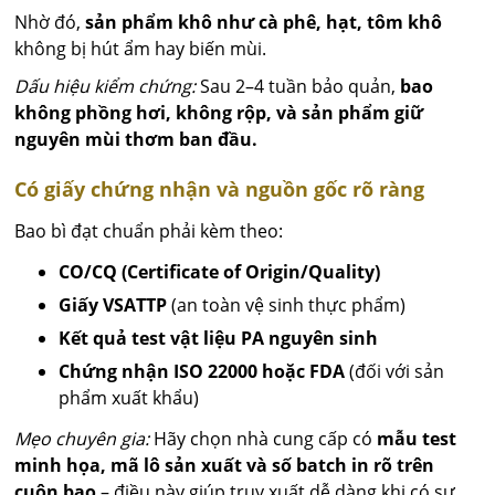
Nhờ đó,
sản phẩm khô như cà phê, hạt, tôm khô
không bị hút ẩm hay biến mùi.
Dấu hiệu kiểm chứng:
Sau 2–4 tuần bảo quản,
bao
không phồng hơi, không rộp, và sản phẩm giữ
nguyên mùi thơm ban đầu.
Có giấy chứng nhận và nguồn gốc rõ ràng
Bao bì đạt chuẩn phải kèm theo:
CO/CQ (Certificate of Origin/Quality)
Giấy VSATTP
(an toàn vệ sinh thực phẩm)
Kết quả test vật liệu PA nguyên sinh
Chứng nhận ISO 22000 hoặc FDA
(đối với sản
phẩm xuất khẩu)
Mẹo chuyên gia:
Hãy chọn nhà cung cấp có
mẫu test
minh họa, mã lô sản xuất và số batch in rõ trên
cuộn bao
– điều này giúp truy xuất dễ dàng khi có sự