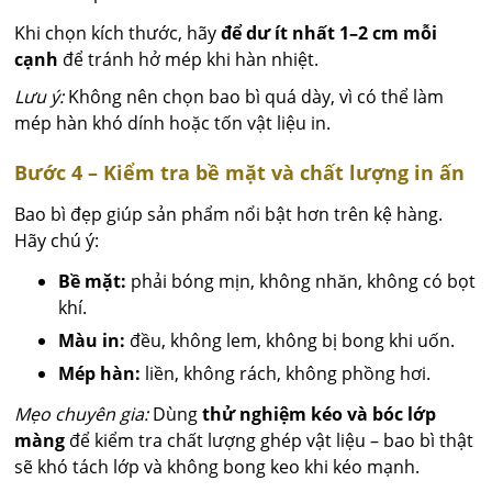
Khi chọn kích thước, hãy
để dư ít nhất 1–2 cm mỗi
cạnh
để tránh hở mép khi hàn nhiệt.
Lưu ý:
Không nên chọn bao bì quá dày, vì có thể làm
mép hàn khó dính hoặc tốn vật liệu in.
Bước 4 – Kiểm tra bề mặt và chất lượng in ấn
Bao bì đẹp giúp sản phẩm nổi bật hơn trên kệ hàng.
Hãy chú ý:
Bề mặt:
phải bóng mịn, không nhăn, không có bọt
khí.
Màu in:
đều, không lem, không bị bong khi uốn.
Mép hàn:
liền, không rách, không phồng hơi.
Mẹo chuyên gia:
Dùng
thử nghiệm kéo và bóc lớp
màng
để kiểm tra chất lượng ghép vật liệu – bao bì thật
sẽ khó tách lớp và không bong keo khi kéo mạnh.