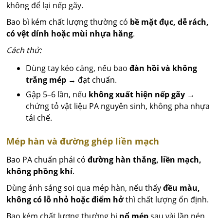
không để lại nếp gãy.
Bao bì kém chất lượng thường có
bề mặt đục, dễ rách,
có vệt dính hoặc mùi nhựa hăng
.
Cách thử:
Dùng tay kéo căng, nếu bao
đàn hồi và không
trắng mép
→ đạt chuẩn.
Gập 5–6 lần, nếu
không xuất hiện nếp gãy
→
chứng tỏ vật liệu PA nguyên sinh, không pha nhựa
tái chế.
Mép hàn và đường ghép liền mạch
Bao PA chuẩn phải có
đường hàn thẳng, liền mạch,
không phồng khí
.
Dùng ánh sáng soi qua mép hàn, nếu thấy
đều màu,
không có lỗ nhỏ hoặc điểm hở
thì chất lượng ổn định.
Bao kém chất lượng thường bị
nổ mép
sau vài lần nén