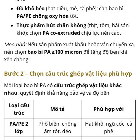
Đồ khô béo
(hạt điều, mè, cà phê): cần bao bì
PA/PE chống oxy hóa
tốt.
Thực phẩm hút chân không
(thịt, tôm, hải sản
khô): chọn
PA co-extruded
chịu lực nén cao.
Mẹo nhỏ:
Nếu sản phẩm xuất khẩu hoặc vận chuyển xa,
nên chọn
bao bì PA ≥100 micron
để tăng độ bền khi
xếp chồng.
Bước 2 – Chọn cấu trúc ghép vật liệu phù hợp
Mỗi loại bao bì PA có
cấu trúc ghép vật liệu khác
nhau
, quyết định khả năng bảo vệ và độ bền:
Loại cấu
Mô tả
Phù hợp với
trúc
PA/PE 2
Phổ biến, chống
Hạt khô, ngũ cốc, cà
lớp
ẩm tốt, dẻo
phê