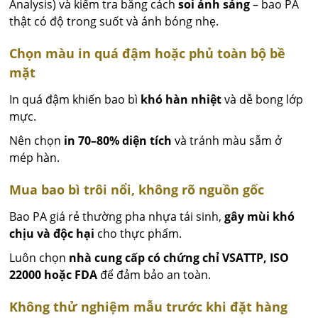
Analysis) và kiểm tra bằng cách
soi ánh sáng
– bao PA
thật có độ trong suốt và ánh bóng nhẹ.
Chọn màu in quá đậm hoặc phủ toàn bộ bề
mặt
In quá đậm khiến bao bì
khó hàn nhiệt
và dễ bong lớp
mực.
Nên chọn
in 70–80% diện tích
và tránh màu sẫm ở
mép hàn.
Mua bao bì trôi nổi, không rõ nguồn gốc
Bao PA giá rẻ thường pha nhựa tái sinh,
gây mùi khó
chịu và độc hại
cho thực phẩm.
Luôn chọn
nhà cung cấp có chứng chỉ VSATTP, ISO
22000 hoặc FDA
để đảm bảo an toàn.
Không thử nghiệm mẫu trước khi đặt hàng