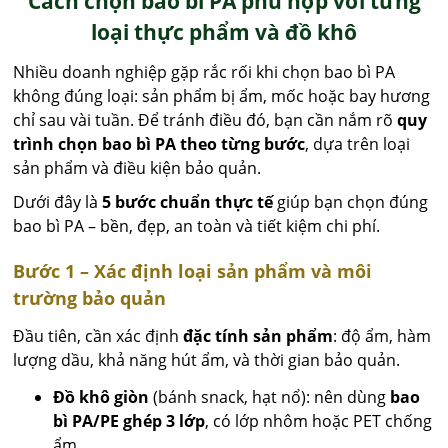
Cách chọn bao bì PA phù hợp với từng
loại thực phẩm và đồ khô
Nhiều doanh nghiệp gặp rắc rối khi chọn bao bì PA
không đúng loại: sản phẩm bị ẩm, mốc hoặc bay hương
chỉ sau vài tuần. Để tránh điều đó, bạn cần nắm rõ
quy
trình chọn bao bì PA theo từng bước
, dựa trên loại
sản phẩm và điều kiện bảo quản.
Dưới đây là
5 bước chuẩn thực tế
giúp bạn chọn đúng
bao bì PA – bền, đẹp, an toàn và tiết kiệm chi phí.
Bước 1 – Xác định loại sản phẩm và môi
trường bảo quản
Đầu tiên, cần xác định
đặc tính sản phẩm
: độ ẩm, hàm
lượng dầu, khả năng hút ẩm, và thời gian bảo quản.
Đồ khô giòn
(bánh snack, hạt nổ): nên dùng
bao
bì PA/PE ghép 3 lớp
, có lớp nhôm hoặc PET chống
ẩm.