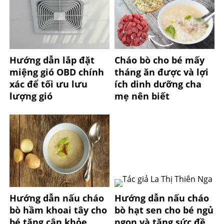
Hướng dẫn lắp đặt
Cháo bò cho bé mấy
miệng gió OBD chính
tháng ăn được và lợi
xác để tối ưu lưu
ích dinh dưỡng cha
lượng gió
mẹ nên biết
Hướng dẫn nấu cháo
Hướng dẫn nấu cháo
bò hầm khoai tây cho
bò hạt sen cho bé ngủ
bé tăng cân khỏe
ngon và tăng sức đề