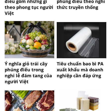
điếu gồm những gì
phúng điếu theo nghi
theo phong tục người
thức truyền thống
Việt
Ý nghĩa giỏ trái cây
Tiêu chuẩn bao bì PA
phúng điếu trong
xuất khẩu mà doanh
nghi lễ đám tang của
nghiệp cần đáp ứng
người Việt