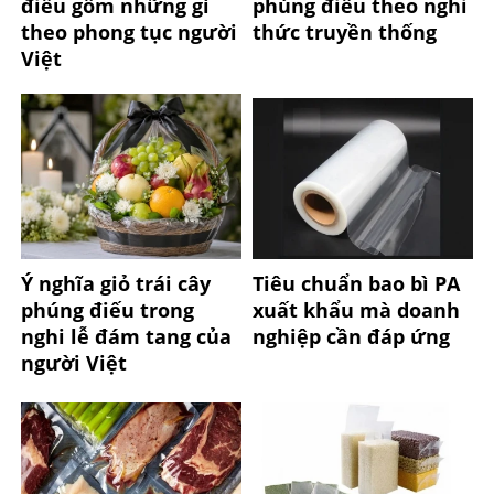
điếu gồm những gì
phúng điếu theo nghi
theo phong tục người
thức truyền thống
Việt
Ý nghĩa giỏ trái cây
Tiêu chuẩn bao bì PA
phúng điếu trong
xuất khẩu mà doanh
nghi lễ đám tang của
nghiệp cần đáp ứng
người Việt